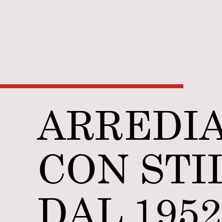
ARREDI
CON STI
DAL 1952