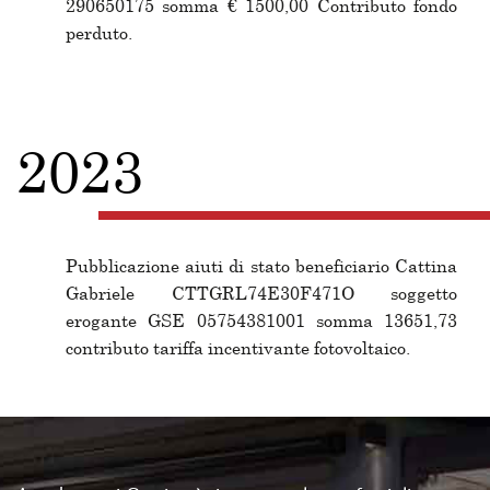
290650175 somma € 1500,00 Contributo fondo
perduto.
2023
Pubblicazione aiuti di stato beneficiario Cattina
Gabriele CTTGRL74E30F471O soggetto
erogante GSE 05754381001 somma 13651,73
contributo tariffa incentivante fotovoltaico.