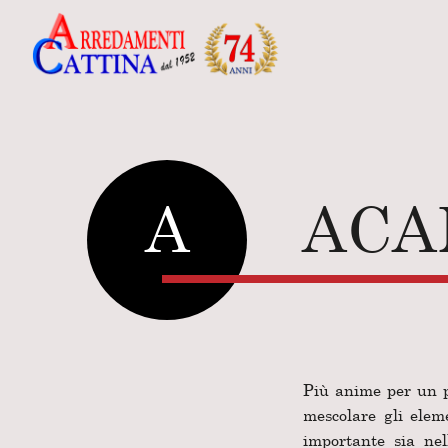
A
ACA
Più anime per un pr
mescolare gli elem
importante sia nel