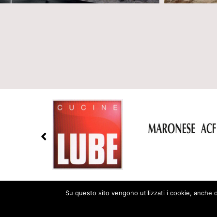
Su questo sito vengono utilizzati i cookie, anche di
© 2026 Arredamenti Cattina - Via Cavour, 116 - 25016 Ghedi (BS
Tel. (+39) 030.901235 - Email PEC: amministrazione@pec.arreda