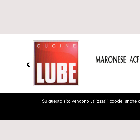
Su questo sito vengono utilizzati i cookie, anche di
© 2026 Arredamenti Cattina - Via Cavour, 116 - 25016 Ghedi (BS
Tel. (+39) 030.901235 - Email PEC: amministrazione@pec.arreda