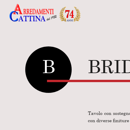
B
BRI
Tavolo con sostegno
con diverse finiture