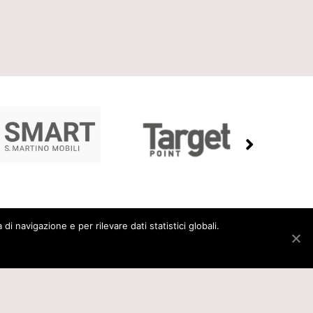
i navigazione e per rilevare dati statistici globali.
PRIVACY E COOKIES
CREDITS