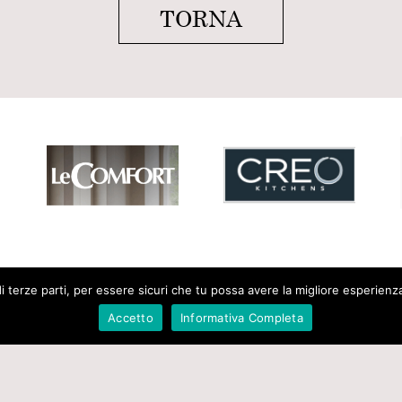
TORNA
 terze parti, per essere sicuri che tu possa avere la migliore esperienza d
) Italia
Accetto
Informativa Completa
menticattina.it - P.I.03426060178