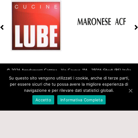
© 2026 Arredamenti Cattina - Via Cavour, 116 - 25016 Ghedi (BS) Italia
Tel. (+39) 030.901235 - Email PEC:
Su questo sito vengono utilizzati i cookie, anche di terze parti,
per essere sicuri che tu possa avere la migliore esperienza di
amministrazione@pec.arredamenticattina.it - P.I.03426060178
navigazione e per rilevare dati statistici globali.
Accetto
Informativa Completa
PRIVACY E COOKIES
CREDITS