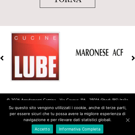
© 2026 Arredamenti Cattina - Via Cavour, 116 - 25016 Ghedi (BS) Italia
Tel. (+39) 030.901235 - Email PEC:
Su questo sito vengono utilizzati i cookie, anche di terze parti,
per essere sicuri che tu possa avere la migliore esperienza di
amministrazione@pec.arredamenticattina.it - P.I.03426060178
navigazione e per rilevare dati statistici globali.
Accetto
Informativa Completa
PRIVACY E COOKIES
CREDITS