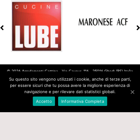
© 2026 Arredamenti Cattina - Via Cavour, 116 - 25016 Ghedi (BS) Italia
Tel. (+39) 030.901235 - Email PEC:
Su questo sito vengono utilizzati i cookie, anche di terze parti,
per essere sicuri che tu possa avere la migliore esperienza di
amministrazione@pec.arredamenticattina.it - P.I.03426060178
navigazione e per rilevare dati statistici globali.
Accetto
Informativa Completa
PRIVACY E COOKIES
CREDITS